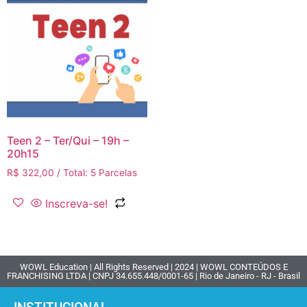
Teen 2 – Ter/Qui – 19h –
20h15
R$
322,00
/ Total: 5 Parcelas
Inscreva-se!
WOWL Education | All Rights Reserved | 2024 | WOWL CONTEÚDOS E
FRANCHISING LTDA | CNPJ 34.655.448/0001-65 | Rio de Janeiro - RJ - Brasil