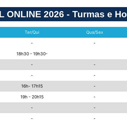
ONLINE 2026 - Turmas e Ho
Ter/Qui
Qua/Sex
-
-
18h30 - 19h30-
-
-
-
-
16h- 17h15
-
19h - 20h15
-
-
-
-
-