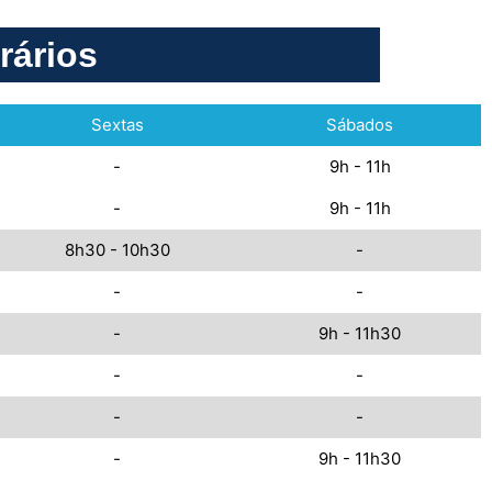
rários
Sextas
Sábados
-
9h - 11h
-
9h - 11h
8h30 - 10h30
-
-
-
-
9h - 11h30
-
-
-
-
-
9h - 11h30