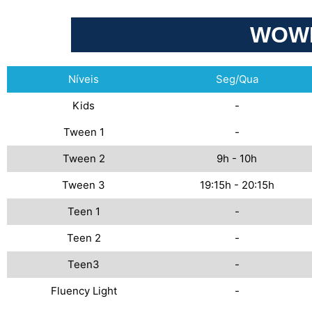
WOWL 
Níveis
Seg/Qua
Kids
-
Tween 1
-
Tween 2
9h - 10h
Tween 3
19:15h - 20:15h
Teen 1
-
Teen 2
-
Teen3
-
Fluency Light
-