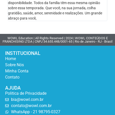
disponibilidade. Todos da família têm essa mesma opinião
sobre essa temporada. Que você, na sua jornada, colha
gratidão, saúde, amor, serenidade e realizações. Um grande
abraço para você,
WOWL Education | All Rights Reserved | 2024 | WOWL CONTEÚDOS E
FRANCHISING LTDA | CNPJ 34.655.448/0001-65 | Rio de Janeiro - RJ - Brasil
INSTITUCIONAL
Home
Sobre Nós
Minha Conta
Contato
AJUDA
Politica de Privacidade
bia@wowl.com.br
contato@wowl.com.br
WhatsApp - 21 98795-0327