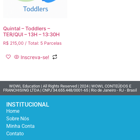
Quintal – Toddlers –
TER/QUI – 13H – 13:30H
R$
215,00
/ Total: 5 Parcelas
Inscreva-se!
WOWL Education | All Rights Reserved | 2024 | WOWL CONTEÚDOS E
FRANCHISING LTDA | CNPJ 34.655.448/0001-65 | Rio de Janeiro - RJ - Brasil
INSTITUCIONAL
Home
Sobre Nós
Minha Conta
Contato