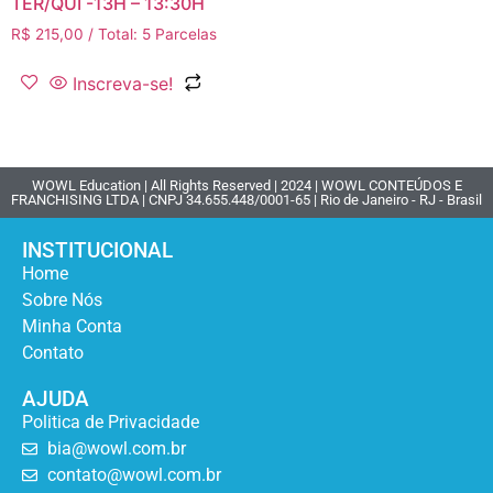
TER/QUI -13H – 13:30H
R$
215,00
/ Total: 5 Parcelas
Inscreva-se!
WOWL Education | All Rights Reserved | 2024 | WOWL CONTEÚDOS E
FRANCHISING LTDA | CNPJ 34.655.448/0001-65 | Rio de Janeiro - RJ - Brasil
INSTITUCIONAL
Home
Sobre Nós
Minha Conta
Contato
AJUDA
Politica de Privacidade
bia@wowl.com.br
contato@wowl.com.br